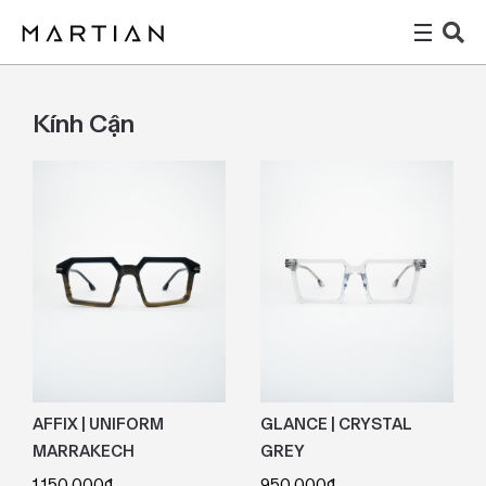
Kính Cận
AFFIX | UNIFORM
GLANCE | CRYSTAL
MARRAKECH
GREY
1.150.000
₫
950.000
₫