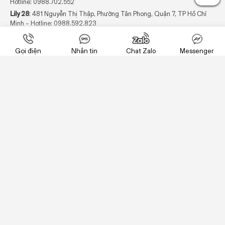
Hotline:
0988.702.552
Lily 28
: 481 Nguyễn Thị Thập, Phường Tân Phong, Quận 7, TP Hồ Chí
Minh – Hotline:
0988.592.823
Contact us
Lily 29
: 10D/A1 Nguyễn Ảnh Thủ, Phường Trung Mỹ Tây, Quận 12, TP Hồ
Chí Minh – Hotline:
0988.611.145
Gọi điện
Nhắn tin
Chat Zalo
Messenger
Hệ thống Pop-up store tại Cần Thơ
Lily 24
: 96 Mậu Thân, Ninh Kiều, Cần thơ – Hotline:
0988.289.025
Hệ thống Pop-up store tại Bình Dương:
Lily 26
: 103 Yersin, Hiệp Thành, Thủ Dầu Một, Bình Dương – Hotline:
0988.692.621
CÁC CHÍNH SÁCH
HƯỚNG DẪN MUA HÀNG
CHÍNH SÁCH BẢO HÀNH & ĐỔI TRẢ
HƯỚNG DẪN BẢO QUẢN