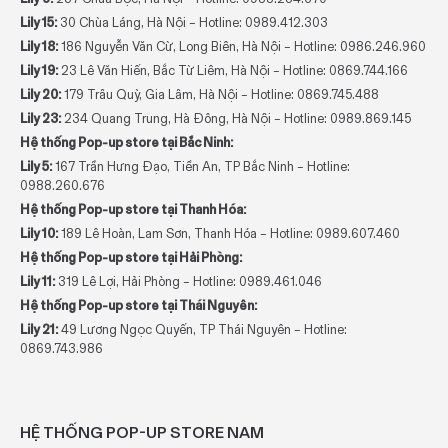
Lily 15:
30 Chùa Láng, Hà Nội – Hotline:
0989.412.303
Lily 18:
186 Nguyễn Văn Cừ, Long Biên, Hà Nội – Hotline:
0986.246.960
Lily 19:
23 Lê Văn Hiến, Bắc Từ Liêm, Hà Nội – Hotline:
0869.744.166
Lily 20:
179 Trâu Quỳ, Gia Lâm, Hà Nội – Hotline:
0869.745.488
Lily 23:
234 Quang Trung, Hà Đông, Hà Nội – Hotline:
0989.869.145
Hệ thống Pop-up store tại Bắc Ninh:
Lily 5:
167 Trần Hưng Đạo, Tiền An, TP Bắc Ninh – Hotline:
0988.260.676
Hệ thống Pop-up store tại Thanh Hóa:
Lily 10:
189 Lê Hoàn, Lam Sơn, Thanh Hóa – Hotline:
0989.607.460
Hệ thống Pop-up store tại Hải Phòng:
Lily 11:
319 Lê Lợi, Hải Phòng – Hotline:
0989.461.046
Hệ thống Pop-up store tại Thái Nguyên:
Lily 21:
49 Lương Ngọc Quyến, TP Thái Nguyên – Hotline:
0869.743.986
HỆ THỐNG POP-UP STORE NAM