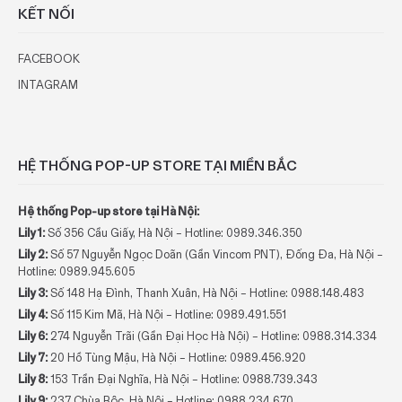
KẾT NỐI
FACEBOOK
INTAGRAM
HỆ THỐNG POP-UP STORE TẠI MIỀN BẮC
Hệ thống Pop-up store tại Hà Nội:
Lily 1:
Số 356 Cầu Giấy, Hà Nội – Hotline: 0989.346.350
Lily 2:
Số 57 Nguyễn Ngọc Doãn (Gần Vincom PNT), Đống Đa, Hà Nội –
Hotline: 0989.945.605
Lily 3:
Số 148 Hạ Đình, Thanh Xuân, Hà Nội – Hotline: 0988.148.483
Lily 4:
Số 115 Kim Mã, Hà Nội – Hotline:
0989.491.551
Lily 6:
274 Nguyễn Trãi (Gần Đại Học Hà Nội) – Hotline:
0988.314.334
Lily 7:
20 Hồ Tùng Mậu, Hà Nội – Hotline:
0989.456.920
Lily 8:
153 Trần Đại Nghĩa, Hà Nội – Hotline:
0988.739.343
Lily 9:
237 Chùa Bộc, Hà Nội – Hotline:
0988.234.670