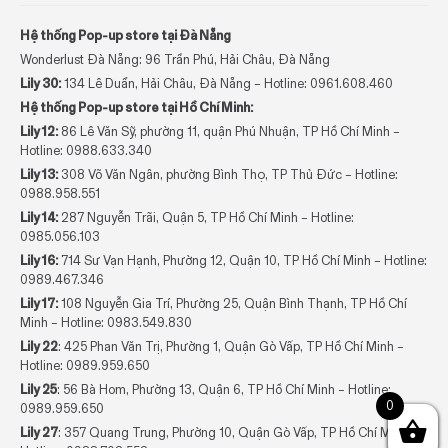
Hệ thống Pop-up store tại Đà Nẵng
Wonderlust Đà Nẵng: 96 Trần Phú, Hải Châu, Đà Nẵng
Lily 30:
134 Lê Duẩn, Hải Châu, Đà Nẵng – Hotline:
0961.608.460
Hệ thống Pop-up store tại Hồ Chí Minh:
Lily 12:
86 Lê Văn Sỹ, phường 11, quận Phú Nhuận, TP Hồ Chí Minh –
Hotline:
0988.633.340
Lily 13:
308 Võ Văn Ngân, phường Bình Thọ, TP Thủ Đức – Hotline:
0988.958.551
Lily 14:
287 Nguyễn Trãi, Quận 5, TP Hồ Chí Minh – Hotline:
0985.056.103
Lily 16:
714 Sư Vạn Hạnh, Phường 12, Quận 10, TP Hồ Chí Minh – Hotline:
0989.467.346
Lily 17:
108 Nguyễn Gia Trí, Phường 25, Quận Bình Thạnh, TP Hồ Chí
Minh – Hotline:
0983.549.830
Lily 22
: 425 Phan Văn Trị, Phường 1, Quận Gò Vấp, TP Hồ Chí Minh –
Hotline:
0989.959.650
Lily 25
: 56 Bà Hom, Phường 13, Quận 6, TP Hồ Chí Minh – Hotline:
0
0989.959.650
Lily 27
: 357 Quang Trung, Phường 10, Quận Gò Vấp, TP Hồ Chí Minh –