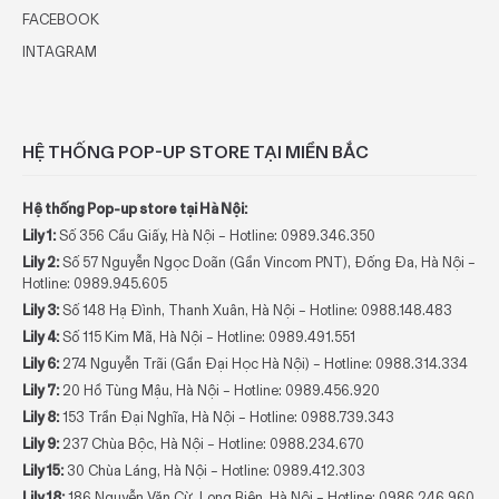
FACEBOOK
INTAGRAM
HỆ THỐNG POP-UP STORE TẠI MIỀN BẮC
Hệ thống Pop-up store tại Hà Nội:
Lily 1:
Số 356 Cầu Giấy, Hà Nội – Hotline: 0989.346.350
Lily 2:
Số 57 Nguyễn Ngọc Doãn (Gần Vincom PNT), Đống Đa, Hà Nội –
Hotline: 0989.945.605
Lily 3:
Số 148 Hạ Đình, Thanh Xuân, Hà Nội – Hotline: 0988.148.483
Lily 4:
Số 115 Kim Mã, Hà Nội – Hotline:
0989.491.551
Lily 6:
274 Nguyễn Trãi (Gần Đại Học Hà Nội) – Hotline:
0988.314.334
Lily 7:
20 Hồ Tùng Mậu, Hà Nội – Hotline:
0989.456.920
Lily 8:
153 Trần Đại Nghĩa, Hà Nội – Hotline:
0988.739.343
Lily 9:
237 Chùa Bộc, Hà Nội – Hotline:
0988.234.670
Lily 15:
30 Chùa Láng, Hà Nội – Hotline:
0989.412.303
Lily 18:
186 Nguyễn Văn Cừ, Long Biên, Hà Nội – Hotline:
0986.246.960