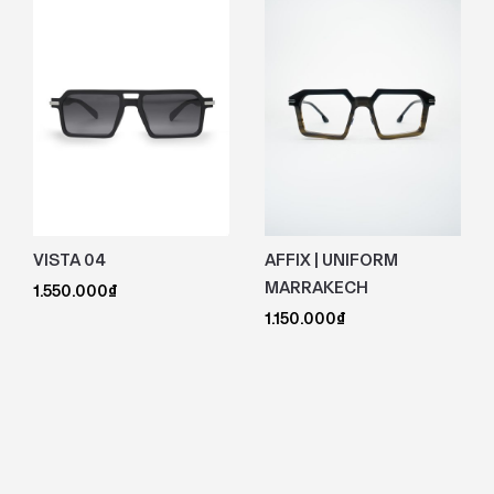
VISTA 04
AFFIX | UNIFORM
MARRAKECH
1.550.000
₫
1.150.000
₫