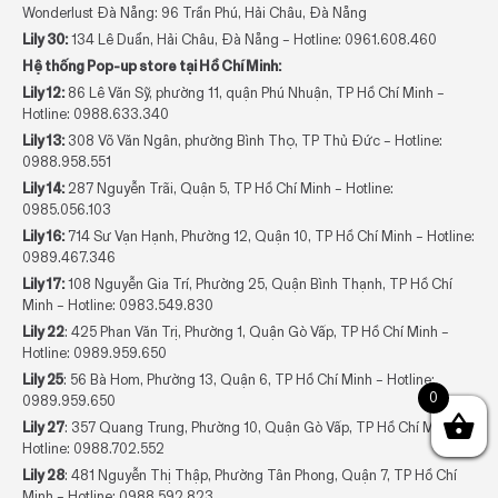
Wonderlust Đà Nẵng: 96 Trần Phú, Hải Châu, Đà Nẵng
Lily 30:
134 Lê Duẩn, Hải Châu, Đà Nẵng – Hotline:
0961.608.460
Hệ thống Pop-up store tại Hồ Chí Minh:
Lily 12:
86 Lê Văn Sỹ, phường 11, quận Phú Nhuận, TP Hồ Chí Minh –
Hotline:
0988.633.340
Lily 13:
308 Võ Văn Ngân, phường Bình Thọ, TP Thủ Đức – Hotline:
0988.958.551
Lily 14:
287 Nguyễn Trãi, Quận 5, TP Hồ Chí Minh – Hotline:
0985.056.103
Lily 16:
714 Sư Vạn Hạnh, Phường 12, Quận 10, TP Hồ Chí Minh – Hotline:
0989.467.346
Lily 17:
108 Nguyễn Gia Trí, Phường 25, Quận Bình Thạnh, TP Hồ Chí
Minh – Hotline:
0983.549.830
Lily 22
: 425 Phan Văn Trị, Phường 1, Quận Gò Vấp, TP Hồ Chí Minh –
Hotline:
0989.959.650
Lily 25
: 56 Bà Hom, Phường 13, Quận 6, TP Hồ Chí Minh – Hotline:
0
0989.959.650
Lily 27
: 357 Quang Trung, Phường 10, Quận Gò Vấp, TP Hồ Chí Minh –
Hotline:
0988.702.552
Lily 28
: 481 Nguyễn Thị Thập, Phường Tân Phong, Quận 7, TP Hồ Chí
Minh – Hotline:
0988.592.823